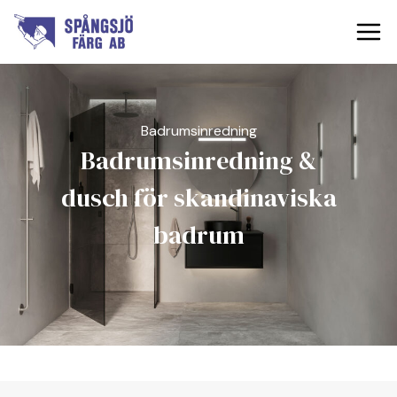
Spångsjö Färg
Din lokala färghandlare i Falköping och Tidaholm
Badrumsinredning
Badrumsinredning &
dusch för skandinaviska
badrum